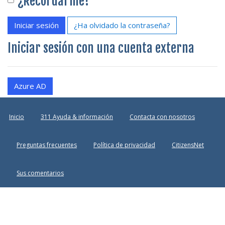
¿Recordarme?
Iniciar sesión
¿Ha olvidado la contraseña?
Iniciar sesión con una cuenta externa
Azure AD
Inicio
311 Ayuda & información
Contacta con nosotros
Preguntas frecuentes
Política de privacidad
CitizensNet
Sus comentarios