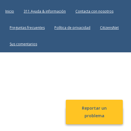
Inicio
311 Ayuda & información
Contacta con nosotros
Preguntas frecuentes
Política de privacidad
CitizensNet
Sus comentarios
Reportar un
problema
Chat